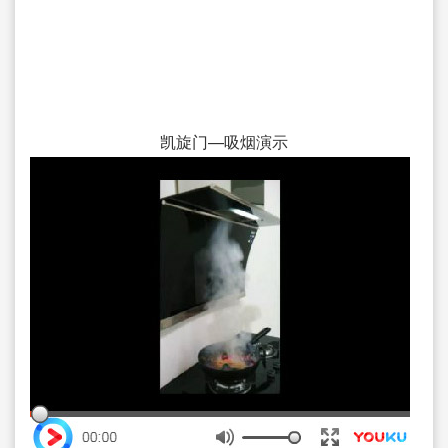
凯旋门—吸烟演示