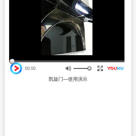
凯旋门—使用演示