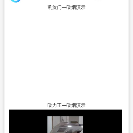
凯旋门—吸烟演示
吸力王—吸烟演示