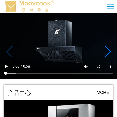
产品中心
MORE